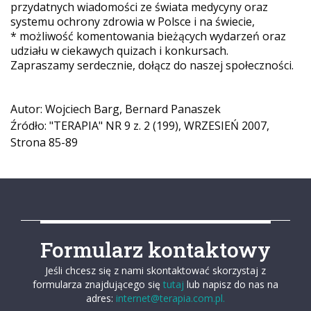
przydatnych wiadomości ze świata medycyny oraz
systemu ochrony zdrowia w Polsce i na świecie,
* możliwość komentowania bieżących wydarzeń oraz
udziału w ciekawych quizach i konkursach.
Zapraszamy serdecznie, dołącz do naszej społeczności.
Autor: Wojciech Barg, Bernard Panaszek
Źródło: "TERAPIA" NR 9 z. 2 (199), WRZESIEŃ 2007,
Strona 85-89
Formularz kontaktowy
Jeśli chcesz się z nami skontaktować skorzystaj z
formularza znajdującego się
tutaj
lub napisz do nas na
adres:
internet@terapia.com.pl.