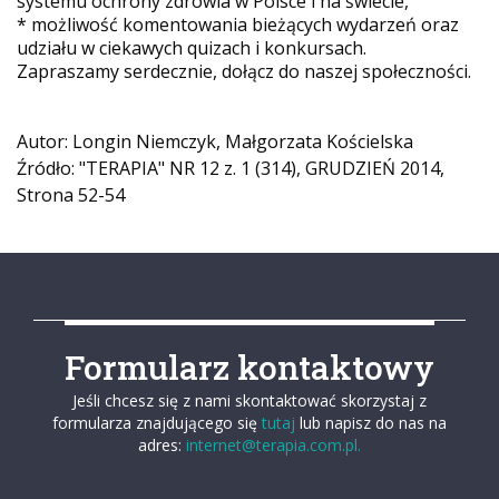
systemu ochrony zdrowia w Polsce i na świecie,
* możliwość komentowania bieżących wydarzeń oraz
udziału w ciekawych quizach i konkursach.
Zapraszamy serdecznie, dołącz do naszej społeczności.
Autor: Longin Niemczyk, Małgorzata Kościelska
Źródło: "TERAPIA" NR 12 z. 1 (314), GRUDZIEŃ 2014,
Strona 52-54
Formularz kontaktowy
Jeśli chcesz się z nami skontaktować skorzystaj z
formularza znajdującego się
tutaj
lub napisz do nas na
adres:
internet@terapia.com.pl.